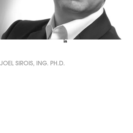
Président-fondateur & directeur-général
JOEL SIROIS, ING. PH.D.
Leader accompli possédant une expérience de plus de vingt ans dans
l’industrie de la biotechnologie, dont plus de quinze ans comme cadre en
développement technologique et développement de bio-entreprises.
M. Sirois a été cofondateur de Avance pharma en 1997, une compagnie
biopharmaceutique dédiée à la production de composés d’origine naturelle
pour l’industrie pharmaceutique. Il a été Directeur de l’équipe Bioingénierie,
en charge du développement des bioprocédés et des études de faisabilité
technico-économiques.
Il a rejoint l’Université de Sherbrooke en 2006 pour développer de nouvelles