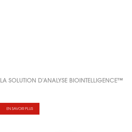
Imputabilité
(Individuelle, d’Équipe, Sens des responsabilités)
Exigence
(Rigueur, Dépassement de soi, Innovation)
Qualité
(des Produits, du Travail, des Relations)
Croissance
(des Clients, de la Compagnie, des Employé)
Respect
(Plaisir, Entraide, Esprit de communauté)
TRAVAILLER FORT.
RÊVER GRAND.
LA SOLUTION D’ANALYSE BIOINTELLIGENCE™
Mesures in situ simultanées de plusieurs produits, nutriments et intermédiaires
métaboliques, combinées à une analyse en temps réel.
EN SAVOIR PLUS